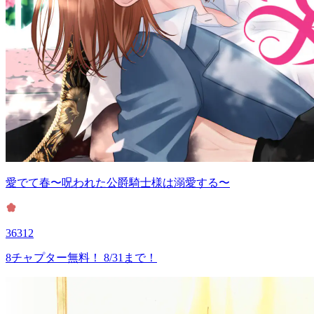
愛でて春〜呪われた公爵騎士様は溺愛する〜
36312
8チャプター無料！ 8/31まで！