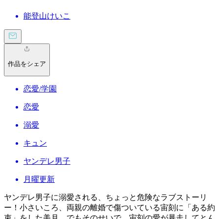
能登山けいこ
作品をシェア
恋愛/学園
恋愛
溺愛
キュン
ヤンデレ男子
月曜更新
ヤンデレ男子に溺愛される、ちょっと危険なラブストーリ
ー！小さいころ、両親の離婚で傷ついている宙刻に「ある約
束」をした美月。でもそのせいで、宙刻の愛が暴走してとん