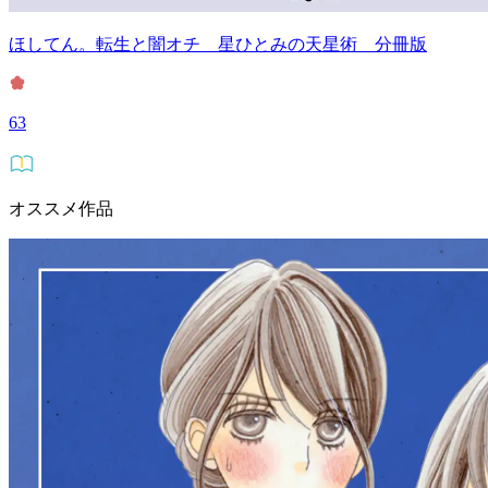
ほしてん。転生と闇オチ 星ひとみの天星術 分冊版
63
オススメ作品