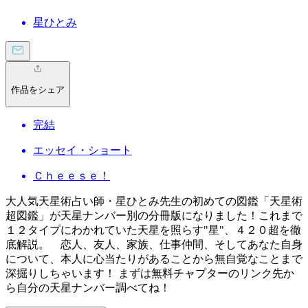
星ひとみ
作品をシェア
完結
エッセイ・ショート
Ｃｈｅｅｓｅ！
大人気天星術占い師・星ひとみ先生の初めての図鑑「天星術
超図鑑」が天星ナンバー別の分冊版になりました！これまで
１２タイプにわかれていた天星を照らす"星"、４２０超を徹
底解説。 恋人、友人、家族、仕事仲間、そしてあなた自身
について、本人に心当たりがあることから無自覚なことまで
深掘りしちゃいます！ まずは無料チャプターのリンク先か
ら自分の天星ナンバー調べてね！