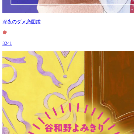
深夜のダメ恋図鑑
8241