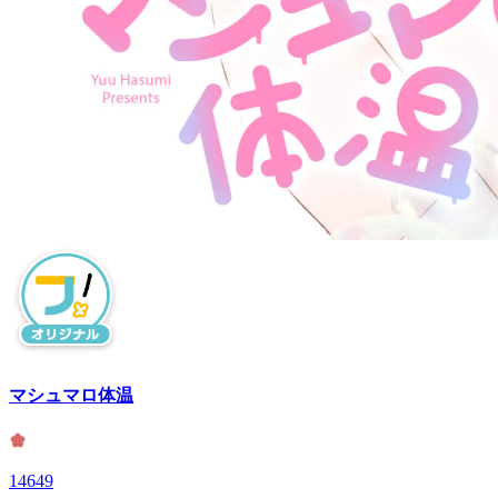
マシュマロ体温
14649