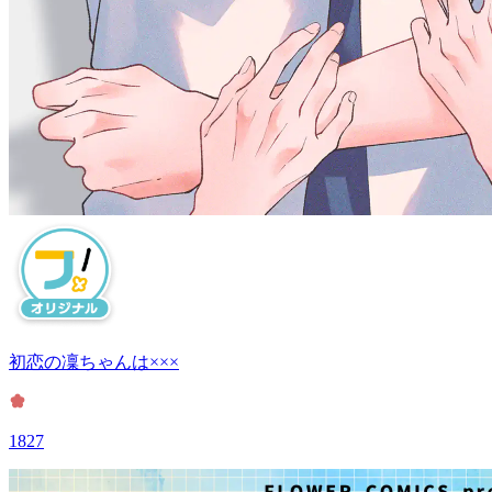
初恋の凜ちゃんは×××
1827