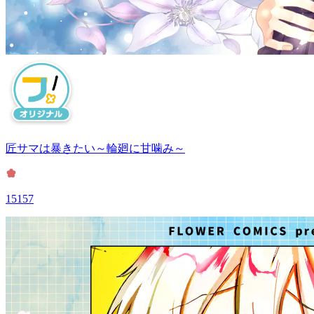
匠サマは暴きたい～輪廻に甘噛み～
15157