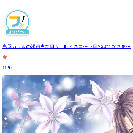
私屋カヲルの漫画家な日々、時々ネコ〜13日のはてなさま〜
1120