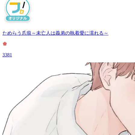
ためらう爪痕～未亡人は義弟の執着愛に濡れる～
3381