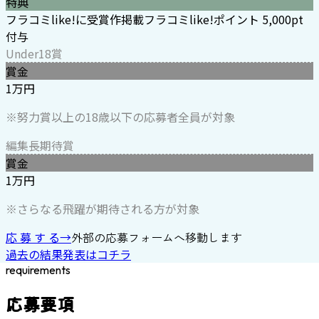
特典
フラコミlike!に受賞作掲載
フラコミlike!ポイント 5,000pt
付与
Under18賞
賞金
1万円
※努力賞以上の18歳以下の応募者全員が対象
編集長期待賞
賞金
1万円
※さらなる飛躍が期待される方が対象
応 募 す る
→
外部の応募フォームへ移動します
過去の結果発表はコチラ
requirements
応募要項