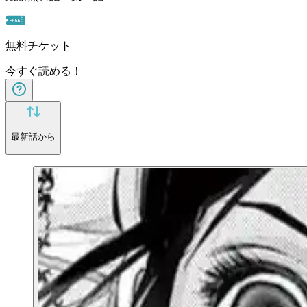
無料チケット
今すぐ読める！
最新話から