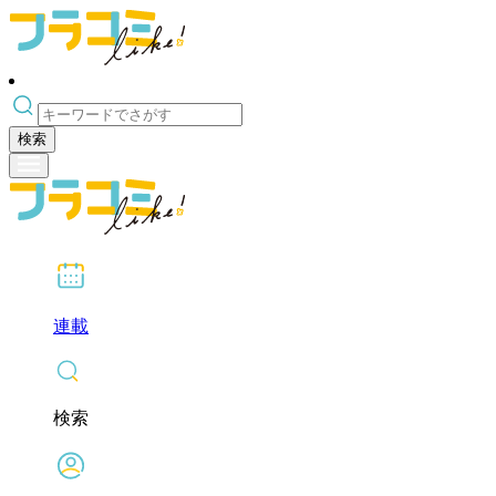
検索
連載
検索