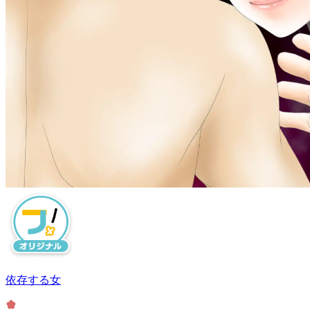
依存する女