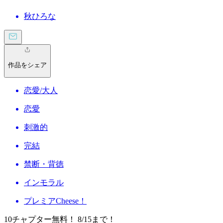
秋ひろな
作品をシェア
恋愛/大人
恋愛
刺激的
完結
禁断・背徳
インモラル
プレミアCheese！
10チャプター無料！ 8/15まで！