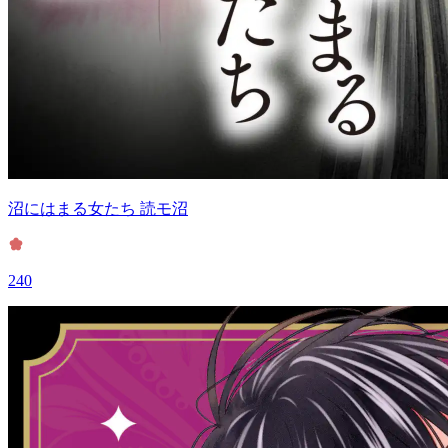
沼にはまる女たち 読モ沼
240