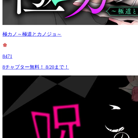
極カノ～極道とカノジョ～
8471
8チャプター無料！ 8/20まで！