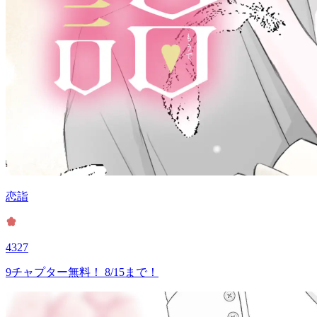
恋詣
4327
9チャプター無料！ 8/15まで！